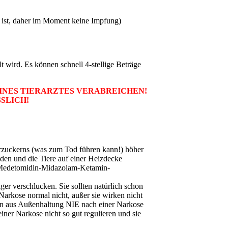
h ist, daher im Moment keine Impfung)
t wird. Es können schnell 4-stellige Beträge
INES TIERARZTES VERABREICHEN!
SLICH!
terzuckerns (was zum Tod führen kann!) höher
rden und die Tiere auf einer Heizdecke
e (Medetomidin-Midazolam-Ketamin-
er verschlucken. Sie sollten natürlich schon
arkose normal nicht, außer sie wirken nicht
chen aus Außenhaltung NIE nach einer Narkose
ner Narkose nicht so gut regulieren und sie