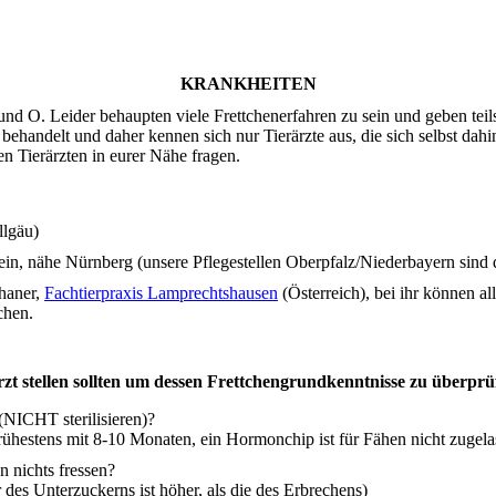
KRANKHEITEN
 und O. Leider behaupten viele Frettchenerfahren zu sein und geben teil
ehandelt und daher kennen sich nur Tierärzte aus, die sich selbst dahi
n Tierärzten in eurer Nähe fragen.
llgäu)
ein, nähe Nürnberg (unsere Pflegestellen Oberpfalz/Niederbayern sind 
thaner,
Fachtierpraxis Lamprechtshausen
(Österreich), bei ihr können a
chen.
rzt stellen sollten um dessen Frettchengrundkenntnisse zu überprü
(NICHT sterilisieren)?
ühestens mit 8-10 Monaten, ein Hormonchip ist für Fähen nicht zugela
n nichts fressen?
des Unterzuckerns ist höher, als die des Erbrechens)