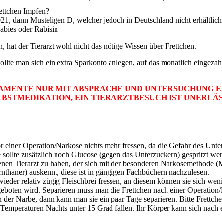
ettchen Impfen?
021, dann Musteligen D, welcher jedoch in Deutschland nicht erhältlic
abies oder Rabisin
, hat der Tierarzt wohl nicht das nötige Wissen über Frettchen.
sollte man sich ein extra Sparkonto anlegen, auf das monatlich eingezahl
KAMENTE NUR MIT ABSPRACHE UND UNTERSUCHUNG E
ELBSTMEDIKATION, EIN TIERARZTBESUCH IST UNERLÄS
or einer Operation/Narkose nichts mehr fressen, da die Gefahr des Un
e sollte zusätzlich noch Glucose (gegen das Unterzuckern) gespritzt we
ahrenen Tierarzt zu haben, der sich mit der besonderen Narkosemethod
rnthaner) auskennt, diese ist in gängigen Fachbüchern nachzulesen.
der relativ zügig Fleischbrei fressen, an diesem können sie sich wenig
eboten wird. Separieren muss man die Frettchen nach einer Operation/N
 an der Narbe, dann kann man sie ein paar Tage separieren. Bitte Frett
Temperaturen Nachts unter 15 Grad fallen. Ihr Körper kann sich nach ei