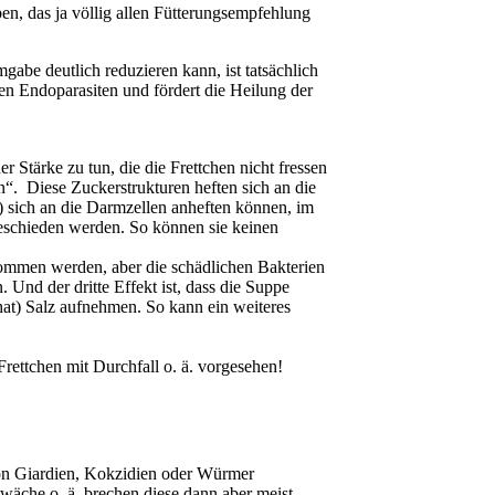
n, das ja völlig allen Fütterungsempfehlung
abe deutlich reduzieren kann, ist tatsächlich
gen Endoparasiten und fördert die Heilung der
 Stärke zu tun, die die Frettchen nicht fressen
“. Diese Zuckerstrukturen heften sich an die
.) sich an die Darmzellen anheften können, im
eschieden werden. So können sie keinen
nommen werden, aber die schädlichen Bakterien
Und der dritte Effekt ist, dass die Suppe
at) Salz aufnehmen. So kann ein weiteres
rettchen mit Durchfall o. ä. vorgesehen!
von Giardien, Kokzidien oder Würmer
wäche o. ä. brechen diese dann aber meist