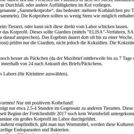
enn Durchfall, oder andere Auffälligkeiten im Kot vorliegen.
sogenannte „Sammelkotprobe“, das bedeutet: mehrere Kothäufchen pro T
insammeln). Die Kotproben sollten so wenig Streu wie möglich enthalte
m Tierarzt, oder kann sich diese direkt vom Labor schicken lassen.
 das Kotprofil. Dieses sollte Giardien (mittels "ELISA"-Verfahren, SAF
darauf ansprechen). Das Ergebnis dauert dort oft bis zu einer Woche, a
t) prüfen nur die Giardien, nicht jedoch die Kokzidien. Die Kokzidien
noch besser als Päckchen (da der Maxibrief mittlerweile bis zu 7 Tag
innerhalb von 24 nach Ankunft des Briefs/Päckchens.
s Labors (für Kleintiere auswählen).
wurmen! Nur mit positivem Kotbefund!
ägt nur etwa 2,5-4 Stunden im Gegensatz zu anderen Tierarten. Diese Ze
t seit Beginn der Frettchenhilfe 2017 noch kein Wurmbefall untergekomm
rantäne ein großes Kotprofil im Labor durchgeführt.
 äußerst empfindlich, gibt man nun Wurmmittel, werden diese Kulturen
nzellige Endoparasiten und Bakterien.