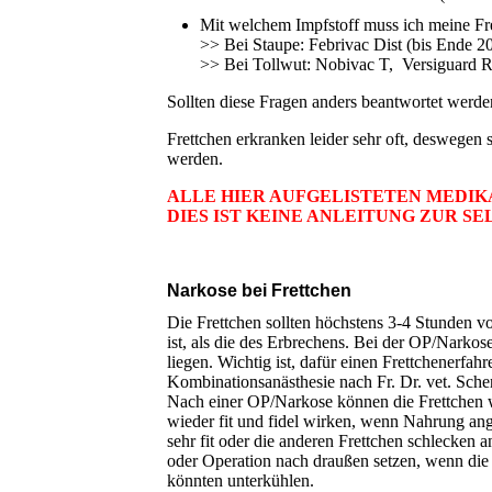
Mit welchem Impfstoff muss ich meine Fr
>> Bei Staupe: Febrivac Dist (bis Ende 2
>> Bei Tollwut: Nobivac T, Versiguard R
Sollten diese Fragen anders beantwortet werden
Frettchen erkranken leider sehr oft, deswegen 
werden.
ALLE HIER AUFGELISTETEN MEDI
DIES IST KEINE ANLEITUNG ZUR S
Narkose bei Frettchen
Die Frettchen sollten höchstens 3-4 Stunden v
ist, als die des Erbrechens. Bei der OP/Narkos
liegen. Wichtig ist, dafür einen Frettchenerf
Kombinationsanästhesie nach Fr. Dr. vet. Sche
Nach einer OP/Narkose können die Frettchen wie
wieder fit und fidel wirken, wenn Nahrung ang
sehr fit oder die anderen Frettchen schlecken
oder Operation nach draußen setzen, wenn die 
könnten unterkühlen.