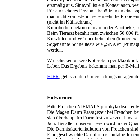
erstmalig aus. Sinnvoll ist ein Kottest auch, w
Für ein sicheres Ergebnis benötigt man eine 
man nicht von jedem Tier einzeln die Probe e
(nicht im Kühlschrank).
Kotröhrchen bekommt man in der Apotheke, bei
Beim Tierarzt bezahlt man zwischen 50-80€ für
Kokzidien und Würmer beinhalten (immer extra 
Sogenannte Schnelltests wie „SNAP“ (Primagnos
werden.
Wir schicken unsere Kotproben per Maxibrief, 
Labor. Das Ergebnis bekommt man per E-Mail 
HIER
, gehts zu den Untersuchungsanträgen de
Entwurmen
Bitte Frettchen NIEMALS prophylaktisch ent
Die Magen-Darm-Passagezeit bei Frettchen betr
sich überhaupt im Darm fest zu setzen. Uns is
Jahr. Bei allen unseren Tieren wird in der Qua
Die Darmbakterienkulturen von Frettchen sind
Eine geschwächte Darmflora ist anfällig für ei