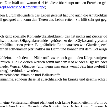
 Durchfall und warum darf ich diese überhaupt meinen Frettchen gebe
zept Morosche Karottensuppe
)
en Durchfall-Kindern das Leben gerettet hat und auch die Antibiotikumg
l geeignet und kann den Tieren das Leben retten. Sie hilft sehr gut ge
h ganz spezielle Kohlenhydratstrukturen (das hat nichts mit Zucker oder
achwort „saure Oligoglakruronide“ gehören zu den „Glykosaminglycanen
hfallbakterien (wie z. B. gefährliche Endoparasiten wie Giardien, etc
terien schwimmen jetzt haltlos im Darm und können mit dem Kot ausg
 Schleim, durch den die Nährstoffe zwar noch gut in den Körper aufge
rteilen. Die Bakterien werden somit mit dem Kot wieder ausgeschieden. 
 wieder Wasser, Glucose, (und wenn man ganz wenig Salz hinzugefügt h
tzug), verhindert werden.
 verschiedene Vitamine und Ballaststoffe.
nnahme, sondern diese ist ausschließlich für kranke und geschwächte F
man eine Vergesellschaftung plant und sich keine Krankheiten in Form 
haben fast alle Frettchen die Parasiten in sich, bei Stress, Immunsch