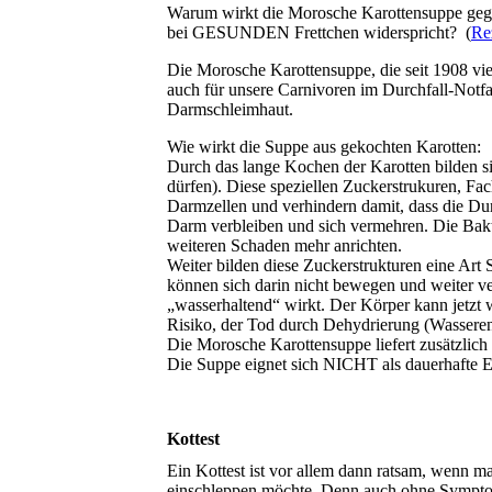
Warum wirkt die Morosche Karottensuppe gegen
bei GESUNDEN Frettchen widerspricht? (
Re
Die Morosche Karottensuppe, die seit 1908 viel
auch für unsere Carnivoren im Durchfall-Notfal
Darmschleimhaut.
Wie wirkt die Suppe aus gekochten Karotten:
Durch das lange Kochen der Karotten bilden sic
dürfen). Diese speziellen Zuckerstrukuren, F
Darmzellen und verhindern damit, dass die Durc
Darm verbleiben und sich vermehren. Die Bak
weiteren Schaden mehr anrichten.
Weiter bilden diese Zuckerstrukturen eine Art
können sich darin nicht bewegen und weiter ve
„wasserhaltend“ wirkt. Der Körper kann jetzt
Risiko, der Tod durch Dehydrierung (Wasseren
Die Morosche Karottensuppe liefert zusätzlich
Die Suppe eignet sich NICHT als dauerhafte Ei
Kottest
Ein Kottest ist vor allem dann ratsam, wenn 
einschleppen möchte. Denn auch ohne Symptome 