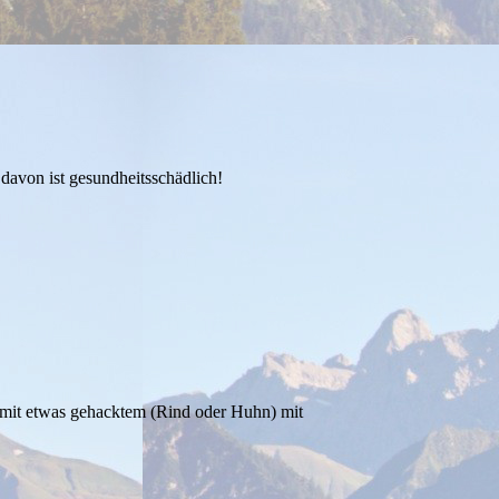
davon ist gesundheitsschädlich!
 mit etwas gehacktem (Rind oder Huhn) mit