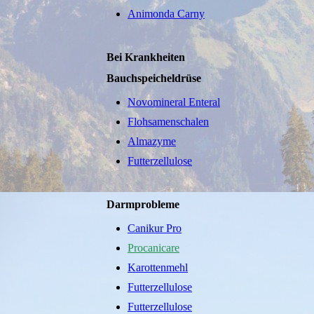
Animonda Carny
Bei Krankheiten
Bauchspeicheldrüse
Novomineral Enteral
Flohsamenschalen
Almazyme
Futterzellulose
Darmprobleme
Canikur Pro
Procanicare
Karottenmehl
Futterzellulose
Futterzellulose