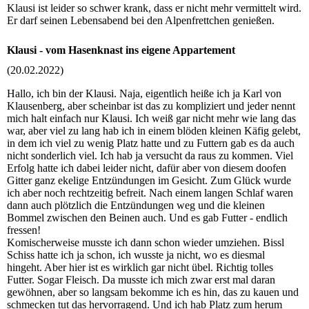
Klausi ist leider so schwer krank, dass er nicht mehr vermittelt wird.
Er darf seinen Lebensabend bei den Alpenfrettchen genießen.
Klausi - vom Hasenknast ins eigene Appartement
(20.02.2022)
Hallo, ich bin der Klausi. Naja, eigentlich heiße ich ja Karl von
Klausenberg, aber scheinbar ist das zu kompliziert und jeder nennt
mich halt einfach nur Klausi. Ich weiß gar nicht mehr wie lang das
war, aber viel zu lang hab ich in einem blöden kleinen Käfig gelebt,
in dem ich viel zu wenig Platz hatte und zu Futtern gab es da auch
nicht sonderlich viel. Ich hab ja versucht da raus zu kommen. Viel
Erfolg hatte ich dabei leider nicht, dafür aber von diesem doofen
Gitter ganz ekelige Entzündungen im Gesicht. Zum Glück wurde
ich aber noch rechtzeitig befreit. Nach einem langen Schlaf waren
dann auch plötzlich die Entzündungen weg und die kleinen
Bommel zwischen den Beinen auch. Und es gab Futter - endlich
fressen!
Komischerweise musste ich dann schon wieder umziehen. Bissl
Schiss hatte ich ja schon, ich wusste ja nicht, wo es diesmal
hingeht. Aber hier ist es wirklich gar nicht übel. Richtig tolles
Futter. Sogar Fleisch. Da musste ich mich zwar erst mal daran
gewöhnen, aber so langsam bekomme ich es hin, das zu kauen und
schmecken tut das hervorragend. Und ich hab Platz zum herum